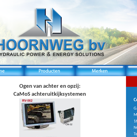
Ogen van achter en opzij:
CaMoS achteruitkijksystemen
C
G
M
1
N
T