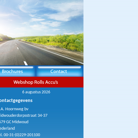
6 augustus 2026
ontactgegevens
.A. Hoornweg bv
idwouderdorpsstraat 34-37
679 GC Midwoud
ederland
el. 00-31-(0)229-201100