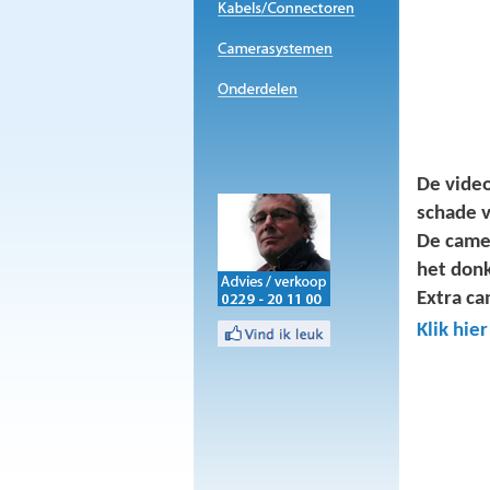
De vide
schade 
De came
het donk
Extra c
Klik hie