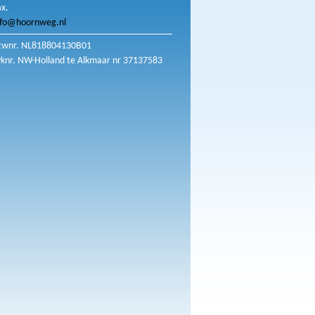
ax.
nfo@hoornweg.nl
twnr. NL818804130B01
vknr. NW-Holland te Alkmaar nr 37137583