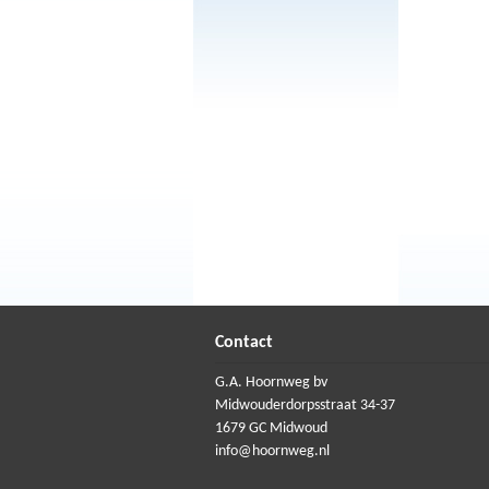
Contact
G.A. Hoornweg bv
Midwouderdorpsstraat 34-37
1679 GC Midwoud
info@hoornweg.nl