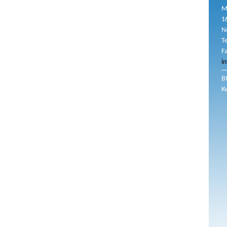
M
1
N
T
F
i
B
K