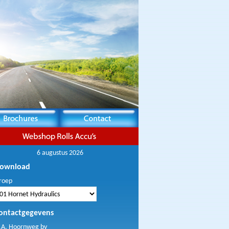
6 augustus 2026
ownload
roep
ontactgegevens
.A. Hoornweg bv