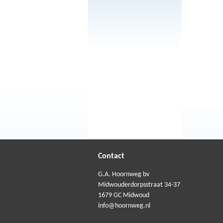
Contact
G.A. Hoornweg bv
Midwouderdorpsstraat 34-37
1679 GC Midwoud
info@hoornweg.nl