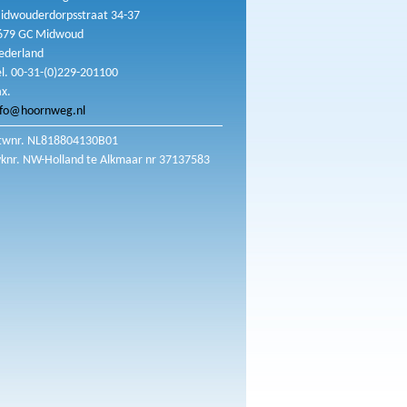
idwouderdorpsstraat 34-37
679 GC Midwoud
ederland
el. 00-31-(0)229-201100
ax.
nfo@hoornweg.nl
twnr. NL818804130B01
vknr. NW-Holland te Alkmaar nr 37137583