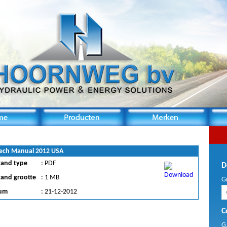
ech Manual 2012 USA
tand type
: PDF
D
tand grootte
: 1 MB
G
um
: 21-12-2012
C
G