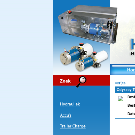
Vorige
Odyssey T
Bes
Bes
Dat