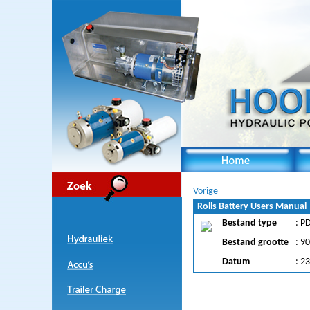
Vorige
Rolls Battery Users Manual
Bestand type
: P
Bestand grootte
: 9
Datum
: 2