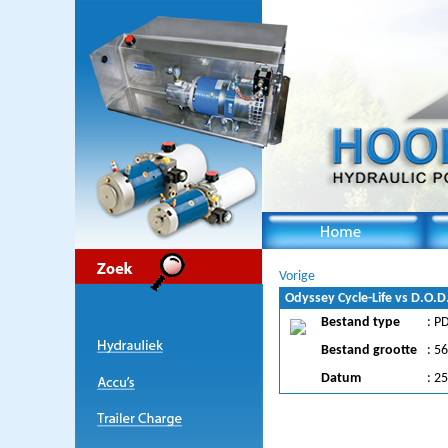
Vorige
Odyssey Cycle-Life vs D.O.D
Bestand type
: P
Bestand grootte
: 5
Datum
: 2